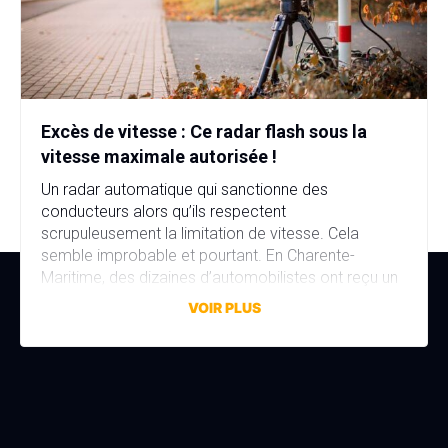
Excès de vitesse : Ce radar flash sous la
vitesse maximale autorisée !
Un radar automatique qui sanctionne des
conducteurs alors qu’ils respectent
scrupuleusement la limitation de vitesse. Cela
semble improbable et pourtant. En Charente-
Maritime, des dizaines d’automobilistes ont reçu un
avis de contravention alors qu’ils n’avaient commis
VOIR PLUS
aucune infraction. La faute à une erreur de réglage,
discrète mais aux conséquences bien réelles. Une
erreur de réglage d’un […]