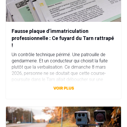
Fausse plaque d’immatriculation
professionnelle : Ce fuyard du Tarn rattrapé
!
Un contrôle technique périmé. Une patrouille de
gendarmerie. Et un conducteur qui choisit la fuite
plutôt que la verbalisation. Ce dimanche 8 mars
2026, personne ne se doutait que cette course-
poursuite dans le Tarn allait déboucher sur une
affaire bien plus sérieuse que prévu. Fausse plaque
VOIR PLUS
d’immatriculation, fausse identité, garage fictif et
stupéfiants au domicile… […]