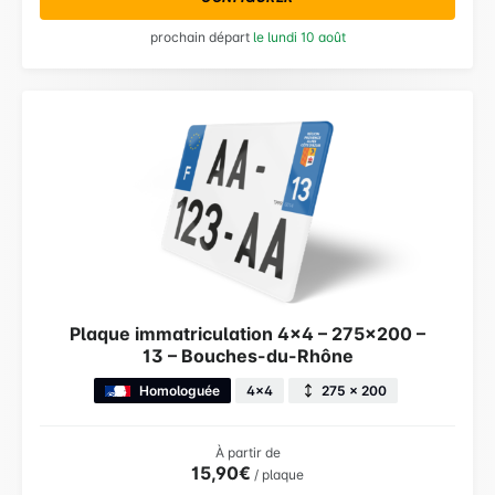
prochain départ
le lundi 10 août
Plaque immatriculation 4×4 – 275×200 –
13 – Bouches-du-Rhône
Homologuée
4x4
275 × 200
À partir de
15,90€
/ plaque