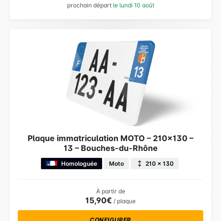
prochain départ
le lundi 10 août
Plaque immatriculation MOTO – 210×130 –
13 – Bouches-du-Rhône
Homologuée
Moto
210 × 130
À partir de
15,90€
/ plaque
CONFIGURER