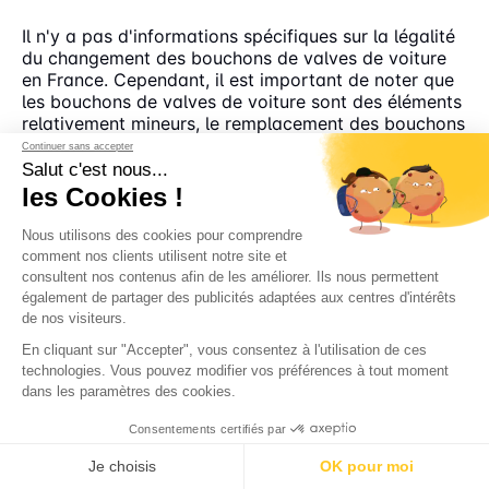
Il n'y a pas d'informations spécifiques sur la légalité
du changement des bouchons de valves de voiture
en France. Cependant, il est important de noter que
les bouchons de valves de voiture sont des éléments
relativement mineurs, le remplacement des bouchons
de valves par des versions personnalisées ou
Continuer sans accepter
décoratives est souvent considéré comme légal tant
Salut c'est nous...
qu'ils ne compromettent pas la fonctionnalité de la
les Cookies !
valve elle-même
Nous utilisons des cookies pour comprendre
comment nos clients utilisent notre site et
consultent nos contenus afin de les améliorer. Ils nous permettent
également de partager des publicités adaptées aux centres d'intérêts
de nos visiteurs.
En cliquant sur "Accepter", vous consentez à l'utilisation de ces
technologies. Vous pouvez modifier vos préférences à tout moment
dans les paramètres des cookies.
Consentements certifiés par
Je choisis
OK pour moi