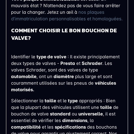
mauvais état ? N’attendez pas de vous faire arrêter
pour la changer. Jetez un œil à
nos plaques
d’immatriculation personnalisables et homologuées.
COMMENT CHOISIR LE BON BOUCHON DE
VALVE?
Identifier le
type de valve
: Il existe principalement
deux types de valves -
Presta
et
Schrader
. Les
valves Schrader, sont des valves de type
automobile
, ont un
diamètre
plus large et sont
couramment utilisées sur les pneus de
véhicules
motorisés.
Sélectionner la
taille
et le
type
appropriés : Bien
que la plupart des véhicules utilisent une
taille
de
bouchon de valve
standard
ou
universelle
, il est
essentiel de vérifier les
dimensions
, la
compatibilité
et les
spécifications
des bouchons
de valve pour garantir un ajustement correct. Nos