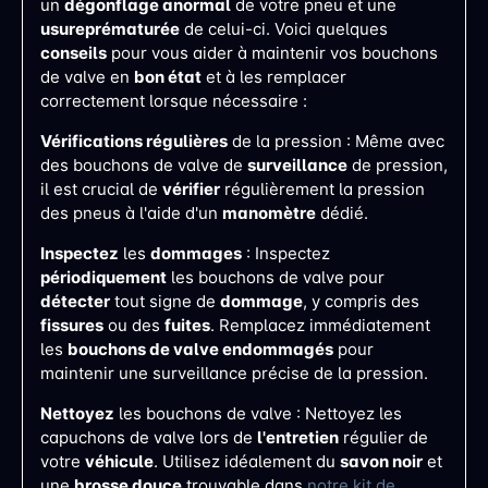
un
dégonflage anormal
de votre pneu et une
usure
prématurée
de celui-ci. Voici quelques
conseils
pour vous aider à maintenir vos bouchons
de valve en
bon état
et à les remplacer
correctement lorsque nécessaire :
Vérifications régulières
de la pression : Même avec
des bouchons de valve de
surveillance
de pression,
il est crucial de
vérifier
régulièrement la pression
des pneus à l'aide d'un
manomètre
dédié.
Inspectez
les
dommages
: Inspectez
périodiquement
les bouchons de valve pour
détecter
tout signe de
dommage
, y compris des
fissures
ou des
fuites
. Remplacez immédiatement
les
bouchons de valve endommagés
pour
maintenir une surveillance précise de la pression.
Nettoyez
les bouchons de valve : Nettoyez les
capuchons de valve lors de
l'entretien
régulier de
votre
véhicule
. Utilisez idéalement du
savon noir
et
une
brosse douce
trouvable dans
notre kit de