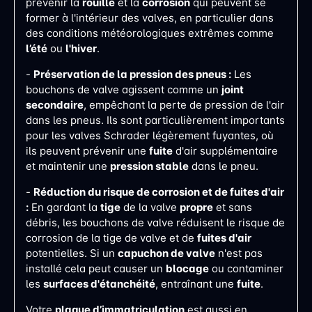
prévenir la
rouille
et la
corrosion
qui peuvent se
former à l'intérieur des valves, en particulier dans
des conditions météorologiques extrêmes comme
l’été
ou
l'hiver
.
-
Préservation de la pression des pneus :
Les
bouchons de valve agissent comme un
joint
secondaire
, empêchant la perte de pression de l'air
dans les pneus. Ils sont particulièrement importants
pour les valves Schrader légèrement fuyantes, où
ils peuvent prévenir une
fuite
d'air supplémentaire
et maintenir une
pression stable
dans le pneu​​​​.
-
Réduction du risque de corrosion et de fuites d'air
:
En gardant la
tige
de la valve
propre
et sans
débris, les bouchons de valve réduisent le risque de
corrosion de la tige de valve et de
fuites d'air
potentielles. Si un
capuchon de valve
n'est pas
installé cela peut causer un
blocage
ou contaminer
les
surfaces d'étanchéité
, entraînant une
fuite
.
Votre
plaque d’immatriculation
est aussi en