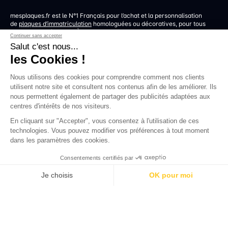
mesplaques.fr est le N°1 Français pour l’achat et la personnalisation
de
plaques d’immatriculation
homologuées ou décoratives, pour tous
les types de véhicules. À l’aide du configurateur en ligne le plus
Continuer sans accepter
poussé sur le marché, créez vos
plaques auto
en quelques minutes,
Salut c'est nous...
et recevez-les directement chez vous ou en point relais en 48h
les Cookies !
seulement. Pour la route ou pour un shooting, pour la maison ou pour
votre camion, commencez dès maintenant à créer vos plus belles
plaques, à partir de 15€.
Nous utilisons des cookies pour comprendre comment nos clients
utilisent notre site et consultent nos contenus afin de les améliorer. Ils
nous permettent également de partager des publicités adaptées aux
centres d'intérêts de nos visiteurs.
CONTACTEZ-NOUS
En cliquant sur "Accepter", vous consentez à l'utilisation de ces
technologies. Vous pouvez modifier vos préférences à tout moment
dans les paramètres des cookies.
Consentements certifiés par
Je choisis
OK pour moi
CATÉGORIE
Axeptio consent
Plaques d'immatriculation Auto
Plateforme de Gestion du Consentement : Personnalise
Plaques d'immatriculation Moto
Plaques d'immatriculation 4X4
Notre plateforme vous permet d'adapter et de gérer vos 
PLUS D’INFOS