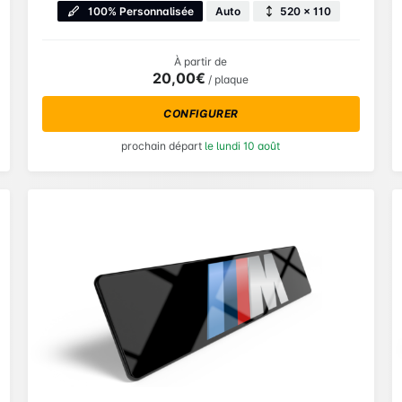
100% Personnalisée
Auto
520 × 110
À partir de
20,00€
/ plaque
CONFIGURER
prochain départ
le lundi 10 août