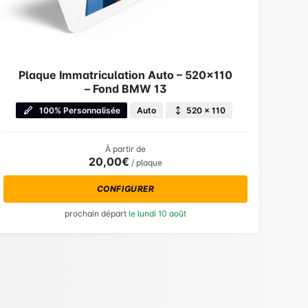
Plaque Immatriculation Auto – 520×110
– Fond BMW 13
100% Personnalisée
Auto
520 × 110
À partir de
20,00€
/ plaque
CONFIGURER
prochain départ
le lundi 10 août