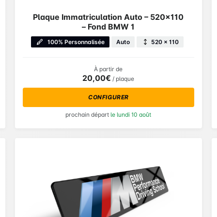
Plaque Immatriculation Auto – 520×110
– Fond BMW 1
100% Personnalisée
Auto
520 × 110
À partir de
20,00€
/ plaque
CONFIGURER
prochain départ
le lundi 10 août