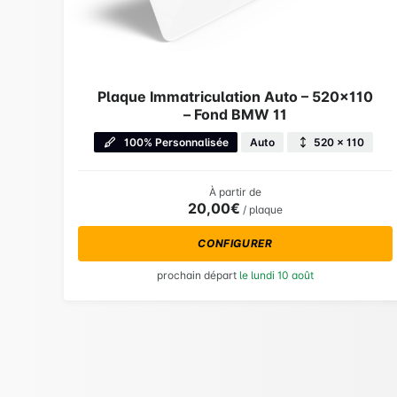
Plaque Immatriculation Auto – 520×110
– Fond BMW 11
100% Personnalisée
Auto
520 × 110
À partir de
20,00€
/ plaque
CONFIGURER
prochain départ
le lundi 10 août