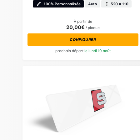
100% Personnalisée
Auto
520 × 110
À partir de
20,00€
/ plaque
CONFIGURER
prochain départ
le lundi 10 août