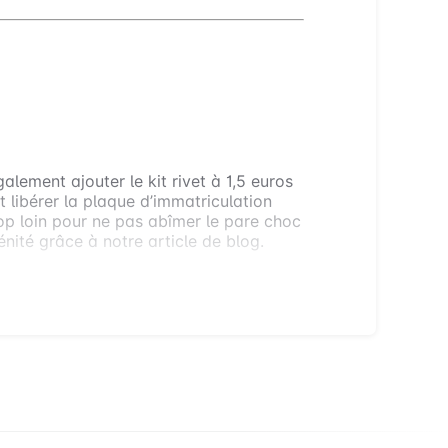
NT LES FIXER MOI-MÊME ?
alement ajouter le kit rivet à 1,5 euros
et libérer la plaque d’immatriculation
trop loin pour ne pas abîmer le pare choc
nité grâce à notre article de blog.