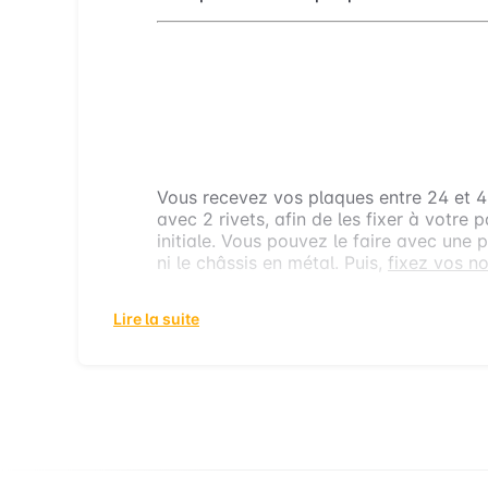
BON À SAVOIR SUR NOS P
UNE FOIS QUE J’AI REÇU MES PLA
Vous recevez vos plaques entre 24 et 48 
avec 2 rivets, afin de les fixer à votre 
initiale. Vous pouvez le faire avec une 
ni le châssis en métal. Puis,
fixez vos n
Lire la suite