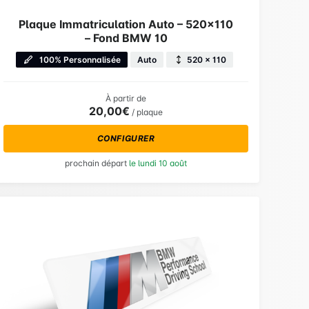
Plaque Immatriculation Auto – 520×110
– Fond BMW 10
100% Personnalisée
Auto
520 × 110
À partir de
20,00€
/ plaque
CONFIGURER
prochain départ
le lundi 10 août