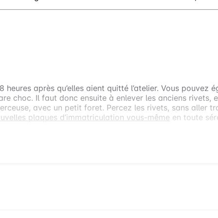
LAQUES PERSONNALISÉES
QUES D’IMMATRICULATION PERSONNALISÉES, COMME
heures après qu’elles aient quitté l’atelier. Vous pouvez ég
pare choc. Il faut donc ensuite à enlever les anciens rivets, 
perceuse, avec un petit foret. Percez les rivets, sans aller 
ouvelles plaques d’immatriculation vous-même
en toute séré