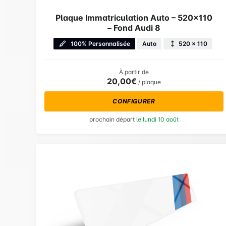
Plaque Immatriculation Auto – 520×110
– Fond Audi 8
100% Personnalisée
Auto
520 × 110
À partir de
20,00€
/ plaque
CONFIGURER
prochain départ
le lundi 10 août