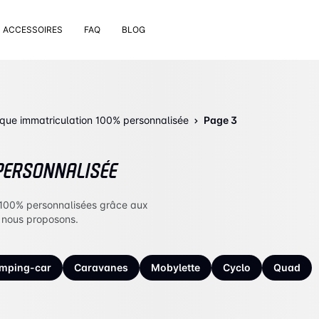
ACCESSOIRES
FAQ
BLOG
e pose
rt de plaque
 nettoyage extérieur
que immatriculation 100% personnalisée
Page 3
 rivets
uses
PERSONNALISÉE
on valve de pneu
bons
 100% personnalisées grâce aux
 nous proposons.
mping-car
Caravanes
Mobylette
Cyclo
Quad