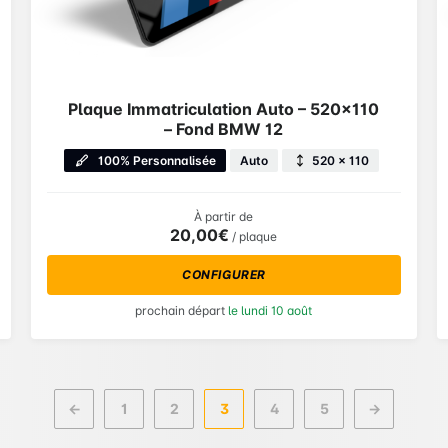
Plaque Immatriculation Auto – 520×110
– Fond BMW 12
100% Personnalisée
Auto
520 × 110
À partir de
20,00€
/ plaque
CONFIGURER
prochain départ
le lundi 10 août
←
1
2
3
4
5
→