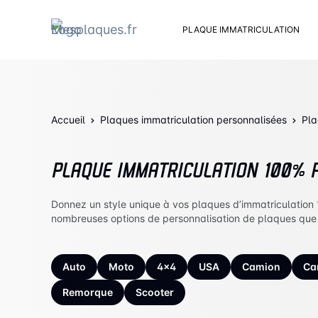
PLAQUE IMMATRICULATION
Kit d
Suppo
Rivets
Accueil
Plaques immatriculation personnalisées
Kit de
Pla
Cache
Vento
PLAQUE IMMATRICULATION 100% 
Bouch
Sent 
Donnez un style unique à vos plaques d’immatriculation
nombreuses options de personnalisation de plaques que
Auto
Moto
4x4
USA
Camion
Ca
Remorque
Scooter