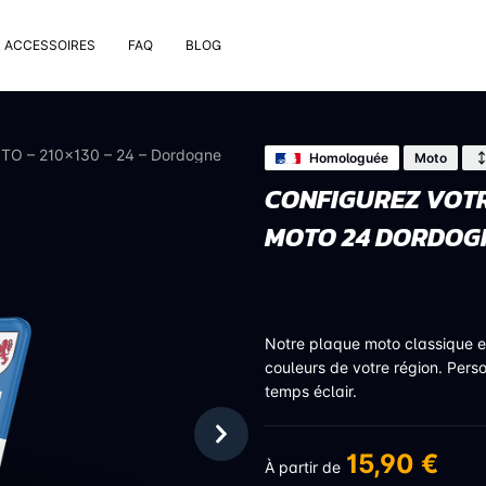
ACCESSOIRES
FAQ
BLOG
e pose
rt de plaque
OTO – 210×130 – 24 – Dordogne
Homologuée
Moto
 nettoyage extérieur
CONFIGUREZ VOTR
 rivets
MOTO 24 DORDOG
uses
on valve de pneu
bons
Notre plaque moto classique 
couleurs de votre région. Pers
temps éclair.
15,90 €
À partir de