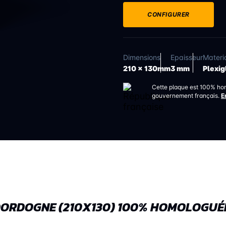
CONFIGURER
Dimensions
Epaisseur
Materi
210 x 130mm
3 mm
Plexig
Cette plaque est 100% ho
gouvernement français.
E
DORDOGNE (210X130) 100% HOMOLOGUÉ