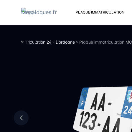
PLAQUE IMMATRICULATION
Kit d
Suppo
aques d’immatriculation 24 - Dordogne
Plaque immatriculation M
Rivets
Kit de
Cache
Vento
Bouch
Sent 