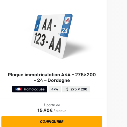
Plaque immatriculation 4×4 – 275×200
– 24 – Dordogne
Homologuée
4x4
275 × 200
À partir de
15,90€
/ plaque
CONFIGURER