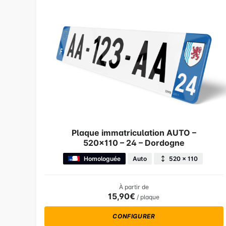
Plaque immatriculation AUTO –
520×110 – 24 – Dordogne
Homologuée
Auto
520 × 110
À partir de
15,90€
/ plaque
CONFIGURER