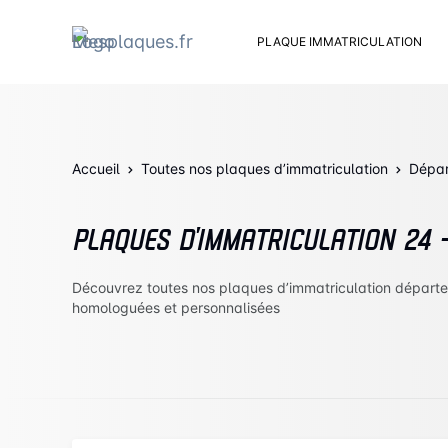
PLAQUE IMMATRICULATION
Kit d
Suppo
Rivets
Accueil
Toutes nos plaques d’immatriculation
Kit de
Dépa
Cache
Vento
PLAQUES D’IMMATRICULATION 24
Bouch
Sent 
Découvrez toutes nos plaques d’immatriculation dépar
homologuées et personnalisées