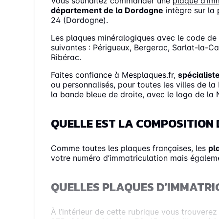
Vous souhaitez commander une
plaque d’imm
département de la Dordogne
intègre sur la 
24 (Dordogne).
Les plaques minéralogiques avec le code de 
suivantes : Périgueux, Bergerac, Sarlat-la-C
Ribérac.
Faites confiance à Mesplaques.fr,
spécialist
ou personnalisés, pour toutes les villes de 
la bande bleue de droite, avec le logo de la 
QUELLE EST LA COMPOSITION 
Comme toutes les plaques françaises, les
pl
votre numéro d’immatriculation mais égaleme
QUELLES PLAQUES D’IMMATRI
À l’intérieur de cette rubrique vous trouver