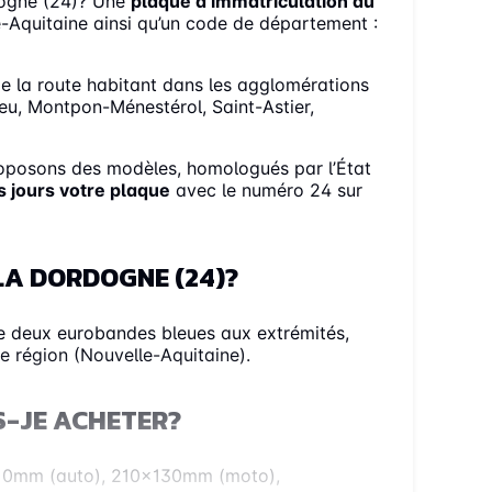
dogne (24)? Une
plaque d’immatriculation du
le-Aquitaine ainsi qu’un code de département :
e la route habitant dans les agglomérations
ieu, Montpon-Ménestérol, Saint-Astier,
oposons des modèles, homologués par l’État
 jours votre plaque
avec le numéro 24 sur
LA DORDOGNE (24)?
 deux eurobandes bleues aux extrémités,
e région (Nouvelle-Aquitaine).
S-JE ACHETER?
0x110mm (auto), 210x130mm (moto),