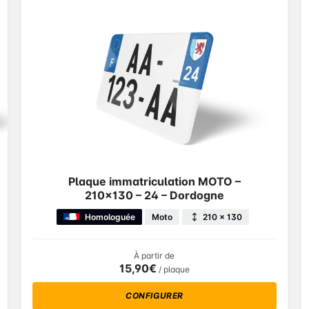
Plaque immatriculation MOTO –
210×130 – 24 – Dordogne
Homologuée
Moto
210 × 130
À partir de
15,90€
/ plaque
CONFIGURER