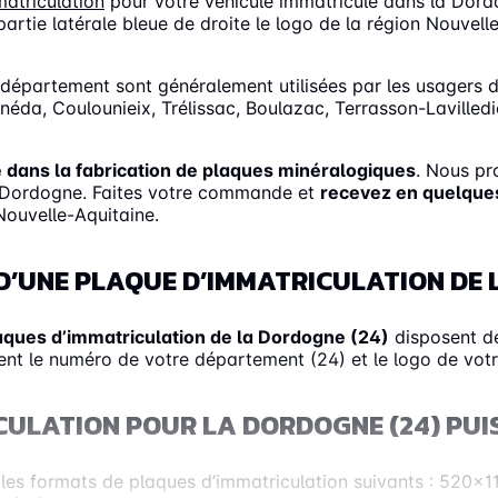
atriculation
pour votre véhicule immatriculé dans la Dor
partie latérale bleue de droite le logo de la région Nouvel
département sont généralement utilisées par les usagers d
anéda, Coulounieix, Trélissac, Boulazac, Terrasson-Lavilled
e dans la fabrication de plaques minéralogiques
. Nous pr
la Dordogne. Faites votre commande et
recevez en quelques
Nouvelle-Aquitaine.
D’UNE PLAQUE D’IMMATRICULATION DE 
aques d’immatriculation de la Dordogne (24)
disposent de
nt le numéro de votre département (24) et le logo de votr
CULATION POUR LA DORDOGNE (24) PUI
ez les formats de plaques d’immatriculation suivants : 52