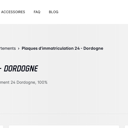
ACCESSOIRES
FAQ
BLOG
e pose
rt de plaque
 nettoyage extérieur
rtements
Plaques d’immatriculation 24 - Dordogne
 rivets
uses
 - DORDOGNE
on valve de pneu
bons
tement 24 Dordogne, 100%