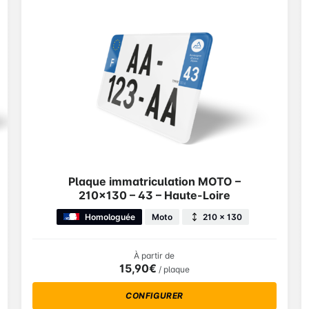
Plaque immatriculation MOTO –
210×130 – 43 – Haute-Loire
Homologuée
Moto
210 × 130
À partir de
15,90€
/ plaque
CONFIGURER