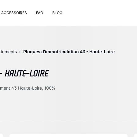
ACCESSOIRES
FAQ
BLOG
e pose
rt de plaque
 nettoyage extérieur
rtements
Plaques d’immatriculation 43 - Haute-Loire
 rivets
uses
- HAUTE-LOIRE
on valve de pneu
bons
ement 43 Haute-Loire, 100%