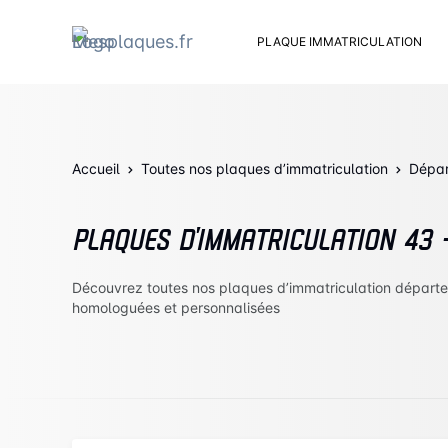
PLAQUE IMMATRICULATION
Kit d
Suppo
Rivets
Accueil
Toutes nos plaques d’immatriculation
Kit de
Dépa
Cache
Vento
PLAQUES D’IMMATRICULATION 43 
Bouch
Sent 
Découvrez toutes nos plaques d’immatriculation départ
homologuées et personnalisées