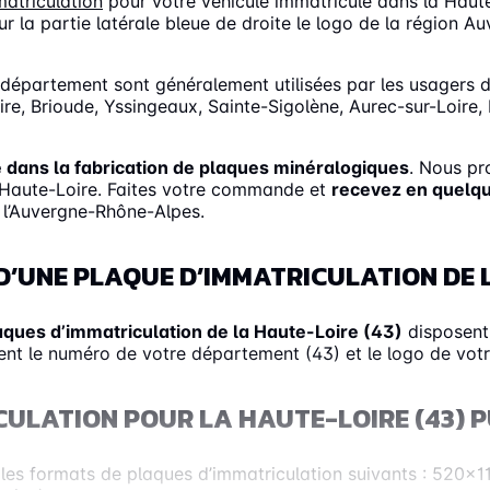
atriculation
pour votre véhicule immatriculé dans la Haut
ur la partie latérale bleue de droite le logo de la région 
département sont généralement utilisées par les usagers d
oire, Brioude, Yssingeaux, Sainte-Sigolène, Aurec-sur-Loire
e dans la fabrication de plaques minéralogiques
. Nous pr
la Haute-Loire. Faites votre commande et
recevez en quelqu
e l’Auvergne-Rhône-Alpes.
D’UNE PLAQUE D’IMMATRICULATION DE L
aques d’immatriculation de la Haute-Loire (43)
disposent
nt le numéro de votre département (43) et le logo de vot
ULATION POUR LA HAUTE-LOIRE (43) P
ez les formats de plaques d’immatriculation suivants : 52