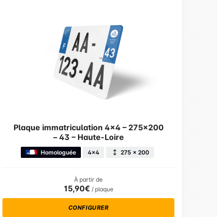
Plaque immatriculation 4×4 – 275×200
– 43 – Haute-Loire
Homologuée
4x4
275 × 200
À partir de
15,90€
/ plaque
CONFIGURER