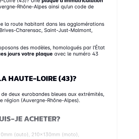
e-Loire (43)? Une
plaque d’immatriculation
Auvergne-Rhône-Alpes ainsi qu’un code de
e la route habitant dans les agglomérations
, Brives-Charensac, Saint-Just-Malmont,
oposons des modèles, homologués par l’État
es jours votre plaque
avec le numéro 43
A HAUTE-LOIRE (43)?
 de deux eurobandes bleues aux extrémités,
re région (Auvergne-Rhône-Alpes).
UIS-JE ACHETER?
0x110mm (auto), 210x130mm (moto),