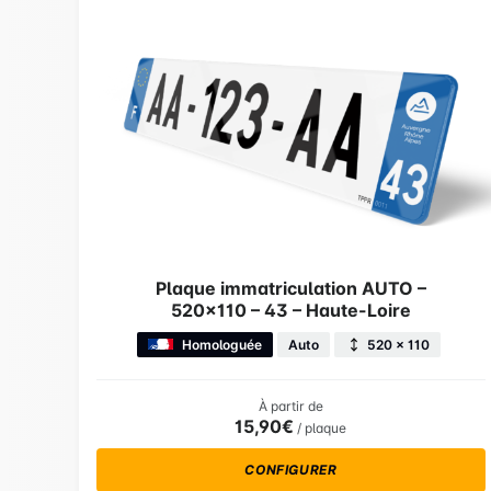
Plaque immatriculation AUTO –
520×110 – 43 – Haute-Loire
Homologuée
Auto
520 × 110
À partir de
15,90€
/ plaque
CONFIGURER