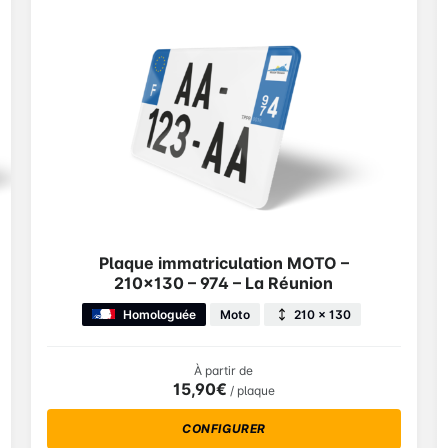
Plaque immatriculation MOTO –
210×130 – 974 – La Réunion
Homologuée
Moto
210 × 130
À partir de
15,90€
/ plaque
CONFIGURER