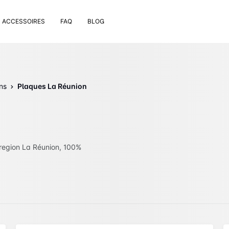
ACCESSOIRES
FAQ
BLOG
e pose
rt de plaque
 nettoyage extérieur
ns
Plaques La Réunion
 rivets
uses
on valve de pneu
bons
 region La Réunion, 100%