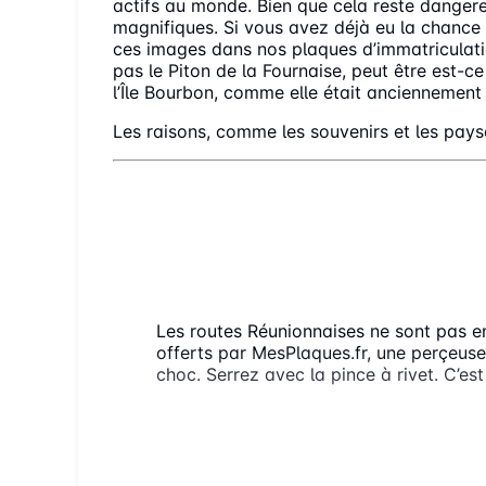
actifs au monde. Bien que cela reste dangere
magnifiques. Si vous avez déjà eu la chance 
ces images dans nos plaques d’immatriculatio
pas le Piton de la Fournaise, peut être est-c
l’Île Bourbon, comme elle était anciennement
Les raisons, comme les souvenirs et les pay
BON À SAVOIR CONCERNAN
COMMENT FIXER EFFICACEMENT ME
DE LA RÉUNION, MALGRÉ LES VIBR
Les routes Réunionnaises ne sont pas en
offerts par MesPlaques.fr, une perçeuse 
choc. Serrez avec la pince à rivet. C’est 
QUEL EST LE DÉLAI POUR RECEVOI