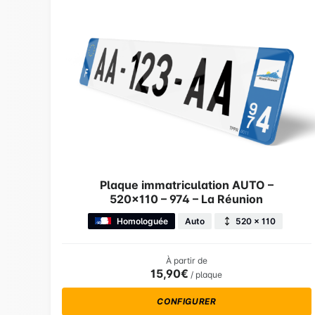
Plaque immatriculation AUTO –
520×110 – 974 – La Réunion
Homologuée
Auto
520 × 110
À partir de
15,90€
/ plaque
CONFIGURER