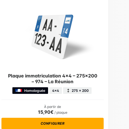
Plaque immatriculation 4×4 – 275×200
– 974 – La Réunion
Homologuée
4x4
275 × 200
À partir de
15,90€
/ plaque
CONFIGURER