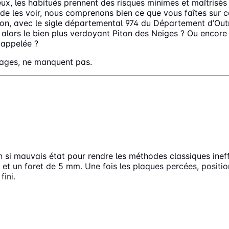
ux, les habitués prennent des risques minimes et maîtrisés
de les voir, nous comprenons bien ce que vous faîtes sur c
n, avec le sigle départemental 974 du Département d’Outre M
e alors le bien plus verdoyant Piton des Neiges ? Ou encore 
 appelée ?
sages, ne manquent pas.
T LES PLAQUES MINÉRALOGIQUES DE LA
S PLAQUES D’IMMATRICULATION POUR QU’ELLES TI
ATIONS ?
 si mauvais état pour rendre les méthodes classiques ineffi
et un foret de 5 mm. Une fois les plaques percées, position
fini.
R MES PLAQUES D’IMMATRICULATION À SAINT PIERR