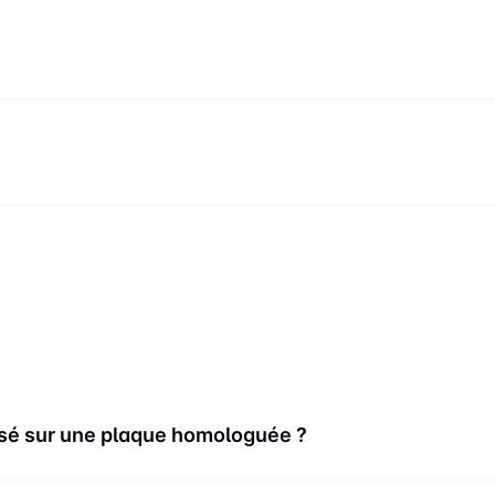
 périodes, mais ne comptez pas plus d’une petite semaine 
isé sur une plaque homologuée ?
aques d’immatriculation sont assez restreintes. Voici ce qui est homo