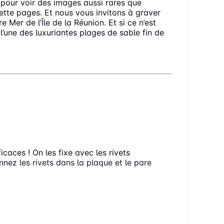
 pour voir des images aussi rares que
ette pages. Et nous vous invitons à graver
er de l’Île de la Réunion. Et si ce n’est
l’une des luxuriantes plages de sable fin de
 RÉUNION 🇷🇪
ENNENT SUR LES ROUTES DE L’ÎLE
caces ! On les fixe avec les rivets
nez les rivets dans la plaque et le pare
E ?