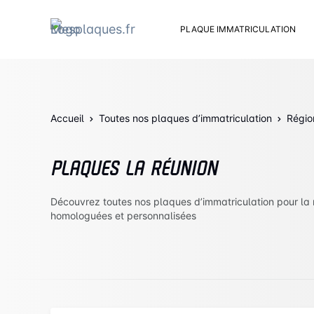
PLAQUE IMMATRICULATION
Kit d
Suppo
Rivets
Accueil
Toutes nos plaques d’immatriculation
Kit de
Régio
Cache
Vento
PLAQUES LA RÉUNION
Bouch
Sent 
Découvrez toutes nos plaques d’immatriculation pour la
homologuées et personnalisées