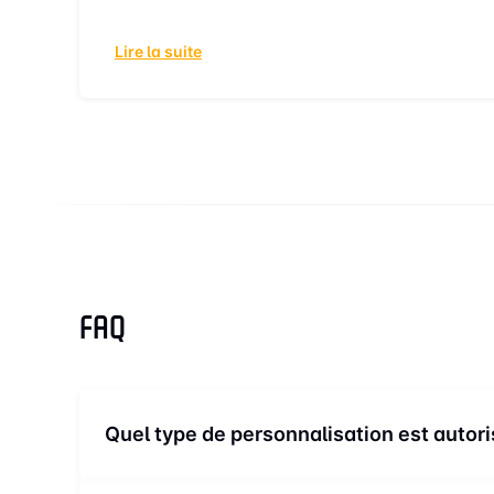
Les délais varient légèrement selon les
Lire la suite
FAQ
Quel type de personnalisation est autor
En France, les possibilités de personnalisation des pl