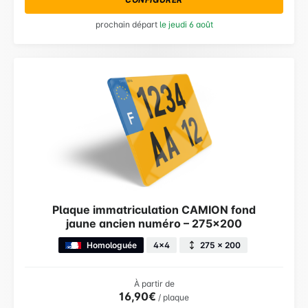
prochain départ
le jeudi 6 août
Plaque immatriculation CAMION fond
jaune ancien numéro – 275×200
Homologuée
4x4
275 × 200
À partir de
16,90€
/ plaque