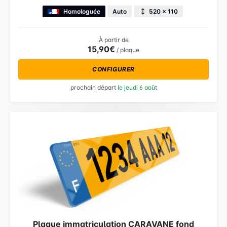
Homologuée
Auto
520 × 110
À partir de
15,90€
/ plaque
CONFIGURER
prochain départ
le jeudi 6 août
Plaque immatriculation CARAVANE fond