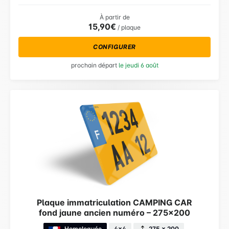
À partir de
15,90€
/ plaque
CONFIGURER
prochain départ
le jeudi 6 août
Plaque immatriculation CAMPING CAR
fond jaune ancien numéro – 275×200
Homologuée
4x4
275 × 200