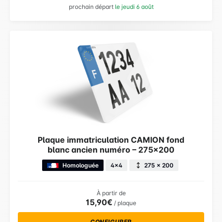
prochain départ
le jeudi 6 août
Plaque immatriculation CAMION fond
blanc ancien numéro – 275×200
Homologuée
4x4
275 × 200
À partir de
15,90€
/ plaque
CONFIGURER