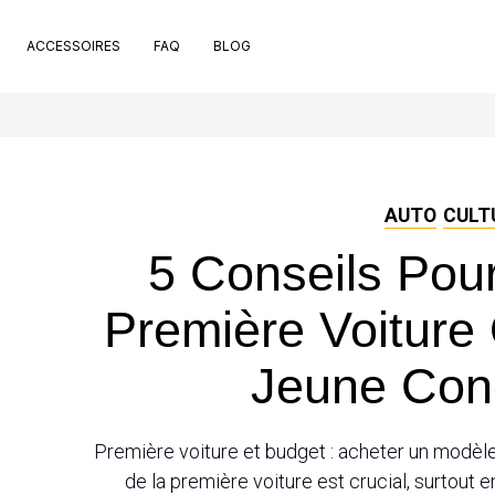
ACCESSOIRES
FAQ
BLOG
t de pose
pport de plaque
ets
 de nettoyage extérieur
che rivets
AUTO
CULT
ntouses
5 Conseils Pou
uchon valve de pneu
nt bons
Première Voiture
Jeune Con
Première voiture et budget : acheter un modèle 
de la première voiture est crucial, surtout