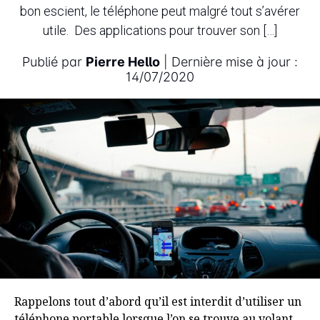
bon escient, le téléphone peut malgré tout s’avérer
utile. Des applications pour trouver son […]
Publié par
Pierre Hello
| Dernière mise à jour :
14/07/2020
Top 6 des applications à utiliser en
Rappelons tout d’abord qu’il est interdit d’utiliser un
téléphone portable lorsque l’on se trouve au volant.