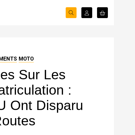
MENTS
MOTO
ites Sur Les
riculation :
 U Ont Disparu
outes