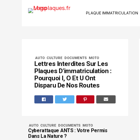
PLAQUE IMMATRICULATION
Ki
Su
Riv
Kit
AUTO
CULTURE
DOCUMENTS
MOTO
Ca
Lettres Interdites Sur Les
Ve
Plaques D’immatriculation :
Bo
Pourquoi I, O Et U Ont
Se
Disparu De Nos Routes
AUTO
CULTURE
DOCUMENTS
MOTO
Cyberattaque ANTS : Votre Permis
Dans La Nature ?