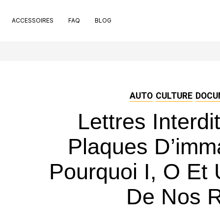
ACCESSOIRES
FAQ
BLOG
t de pose
pport de plaque
ets
 de nettoyage extérieur
che rivets
AUTO
CULTURE
DOCU
ntouses
Lettres Interd
uchon valve de pneu
nt bons
Plaques D’immat
Pourquoi I, O Et
De Nos R