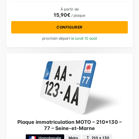
À partir de
15,90€
/ plaque
CONFIGURER
prochain départ
le lundi 10 août
Plaque immatriculation MOTO – 210×130 –
77 – Seine-et-Marne
Homologuée
Moto
210 × 130