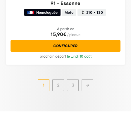
91 – Essonne
Homologuée
Moto
210 × 130
À partir de
15,90€
/ plaque
CONFIGURER
prochain départ
le lundi 10 août
1
2
3
→