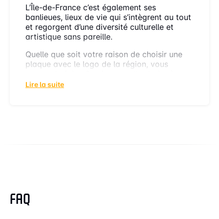
L’Île-de-France c’est également ses
banlieues, lieux de vie qui s’intègrent au tout
et regorgent d’une diversité culturelle et
artistique sans pareille.
Quelle que soit votre raison de choisir une
plaque avec le logo de la région, vous
pouvez le faire. Peu importe l’endroit où
vous habitez, configurez dès à présent votre
Lire la suite
plaque d’immatriculation 100% homologuée
avec le département que vous préférez.
Toutes nos plaques sont fabriquées à partir
d’un procédé plexiglass haut de gamme
(PETG / PMMA).
VOS QUESTIONS SUR
LES PLAQUES
MINÉRALOGIQUES ÎLE-
DE-FRANCE
FAQ
QUELS SONT LES