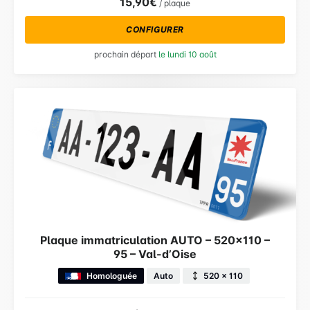
15,90€
/ plaque
CONFIGURER
prochain départ
le lundi 10 août
Plaque immatriculation AUTO – 520×110 –
95 – Val-d’Oise
Homologuée
Auto
520 × 110