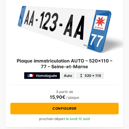
Plaque immatriculation AUTO – 520×110 –
77 – Seine-et-Marne
Homologuée
Auto
520 × 110
À partir de
15,90€
/ plaque
CONFIGURER
prochain départ
le lundi 10 août