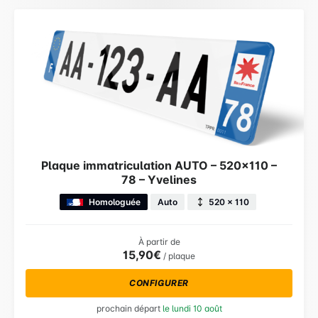
Plaque immatriculation AUTO – 520×110 –
78 – Yvelines
Homologuée
Auto
520 × 110
À partir de
15,90€
/ plaque
CONFIGURER
prochain départ
le lundi 10 août