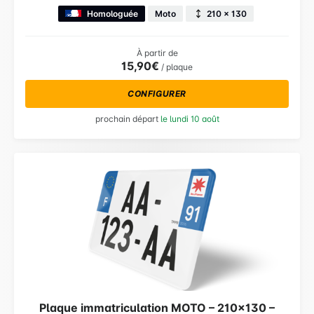
Homologuée
Moto
210 × 130
À partir de
15,90€
/ plaque
CONFIGURER
prochain départ
le lundi 10 août
Plaque immatriculation MOTO – 210×130 –