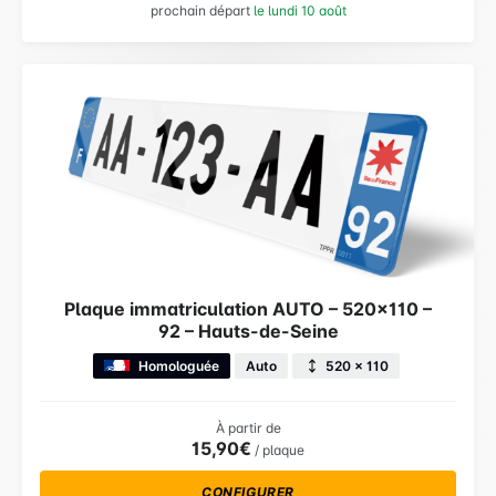
prochain départ
le lundi 10 août
Plaque immatriculation AUTO – 520×110 –
92 – Hauts-de-Seine
Homologuée
Auto
520 × 110
À partir de
15,90€
/ plaque
CONFIGURER