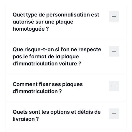
DÉPARTEMENTS QUI
PEUVENT AVOIR LE LOGO DE
Quel type de personnalisation est
L’ÎLE-DE-FRANCE ?
autorisé sur une plaque
homologuée ?
Tous les départements
appartenant à la région Île-de-
En France, les possibilités de personnalisation des
France peuvent avoir une plaque
plaques d’immatriculation sont assez restreintes. Voici
Que risque-t-on si l’on ne respecte
d’immatriculation comportant son
ce qui est homologué et autorisé :
logo. Les départements concernés
pas le format de la plaque
– Le choix de la région et du logo associé
sont donc Paris, la Seine-et-
d’immatriculation voiture ?
– Le matériau du support : plexiglas ou aluminium
Marne, les Yvelines, l’Essonne, les
(chez Mesplaques nous proposons uniquement le
Hauts-de-Seine, la Seine-Saint-
Le respect du format légal des plaques auto est
Plexiglas)
Denis, le Val-De-Marne et le Val
essentiel pour garantir la conformité avec les
– La police de caractères (3 options disponibles)
Comment fixer ses plaques
d’Oise. Vous ne pouvez cependant
réglementations en vigueur. Les plaques non
– L’ajout d’un petit texte et/ou d’éléments graphiques
pas apposer le logo de l’étoile à
d'immatriculation ?
conformes peuvent inclure celles qui sont illisibles,
en bas de la plaque (dans la limite de 30 caractères)
huit branches sur votre plaque si
abîmées ou mal entretenues​​.
– L’ajout d’un contour de couleur, intérieur ou extérieur
vous choisissez un autre
Pour fixer vos plaques d’immatriculation vous-même,
Attention : toute modification non homologuée peut
département français.
suivez ces étapes simples :
Les conducteurs circulant avec une plaque
entraîner des sanctions.
Quels sont les options et délais de
d’immatriculation non conforme ou illisible s’exposent
livraison ?
Retirez l’ancienne plaque : percez les têtes des
à des sanctions financières. Cela comprend une
anciens rivets à l’aide d’une perceuse, puis
EST-CE QUE JE PEUX AVOIR
contravention de classe 4 avec une amende de 135
Nous proposons 2 options de livraison via Colissimo :
dégagez l’ancienne plaque.
LE NUMÉRO DE