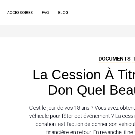
ACCESSOIRES
FAQ
BLOG
t de pose
pport de plaque
ets
 de nettoyage extérieur
che rivets
DOCUMENTS
ntouses
La Cession À Titr
uchon valve de pneu
nt bons
Don Quel Bea
C’est le jour de vos 18 ans ? Vous avez obten
véhicule pour fêter cet événement ? La cessio
donation, est l’action de donner son véhic
financière en retour. En revanche, il ne