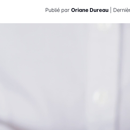
Publié par
Oriane Dureau
| Derniè